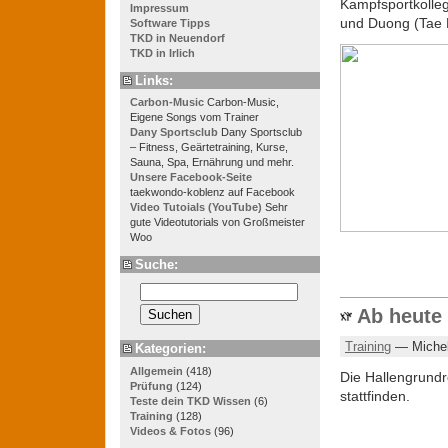
Kampfsportkolleg
Impressum
und Duong (Tae 
Software Tipps
TKD in Neuendorf
TKD in Irlich
Links:
Carbon-Music
Carbon-Music,
Eigene Songs vom Trainer
Dany Sportsclub
Dany Sportsclub
– Fitness, Geärtetraining, Kurse,
Sauna, Spa, Ernährung und mehr.
Unsere Facebook-Seite
taekwondo-koblenz auf Facebook
Video Tutoials (YouTube)
Sehr
gute Videotutorials von Großmeister
Woo
Suche:
Ab heute 
Training
— Michel
Kategorien:
Allgemein
(418)
Die Hallengrundr
Prüfung
(124)
stattfinden.
Teste dein TKD Wissen
(6)
Training
(128)
Videos & Fotos
(96)