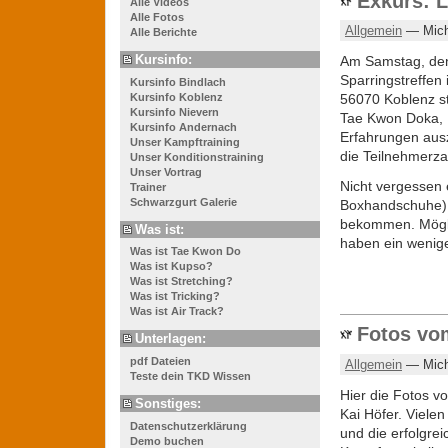
Exkurs: L
Alle Videos
Alle Fotos
Allgemein
— Mich
Alle Berichte
Kursinfo:
Am Samstag, den 
Sparringstreffen
Kursinfo Bindlach
Kursinfo Koblenz
56070 Koblenz st
Kursinfo Nievern
Tae Kwon Doka, 
Kursinfo Andernach
Erfahrungen ausz
Unser Kampftraining
die Teilnehmerzah
Unser Konditionstraining
Unser Vortrag
Nicht vergessen 
Trainer
Schwarzgurt Galerie
Boxhandschuhe).
bekommen. Möglic
Was ist:
haben ein wenig
Was ist Tae Kwon Do
Was ist Kupso?
Was ist Stretching?
Was ist Tricking?
Was ist Air Track?
Fotos vom
Unterlagen:
pdf Dateien
Allgemein
— Mich
Teste dein TKD Wissen
Hier die Fotos v
Sonstiges:
Kai Höfer. Viele
Datenschutzerklärung
und die erfolgre
Demo buchen