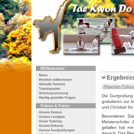
Willkommen:
News
Ergebniss
Herzlich willkommen
Aktuelle Termine
Allgemein
,
Prüfun
Trainingsplan
Schutzausrüstung
Die Gurtprüfung 
Häufig gestellte Fragen
gratulieren zur
Videos & Fotos:
und Christian fü
Unsere Demos
Besonderen Dan
Unsere Lustigen
Meisterschüler 
Unser Training
Unsere Exkurse
gefallen hat mi
Unsere Gurtprüfungen
danach. Das Beso