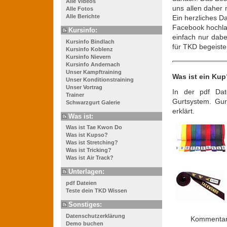
Alle Videos
uns allen daher 
Alle Fotos
Alle Berichte
Ein herzliches D
Facebook hochlad
Kursinfo:
einfach nur dabe
Kursinfo Bindlach
für TKD begeiste
Kursinfo Koblenz
Kursinfo Nievern
Kursinfo Andernach
Unser Kampftraining
Was ist ein Ku
Unser Konditionstraining
Unser Vortrag
In der pdf Da
Trainer
Gurtsystem. Gur
Schwarzgurt Galerie
erklärt.
Was ist:
Was ist Tae Kwon Do
Was ist Kupso?
Was ist Stretching?
Was ist Tricking?
Was ist Air Track?
Unterlagen:
pdf Dateien
Teste dein TKD Wissen
Sonstiges:
Datenschutzerklärung
Kommentare
Demo buchen