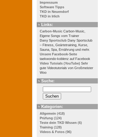
Impressum
Software Tipps
TKD in Neuendorf
TKD in Irlich
Links:
Carbon-Music
Carbon-Music,
Eigene Songs vom Trainer
Dany Sportsclub
Dany Sportsclub
– Fitness, Geärtetraining, Kurse,
Sauna, Spa, Ernährung und mehr.
Unsere Facebook-Seite
taekwondo-koblenz auf Facebook
Video Tutoials (YouTube)
Sehr
gute Videotutorials von Großmeister
Woo
Suche:
Kategorien:
Allgemein
(418)
Prüfung
(124)
Teste dein TKD Wissen
(6)
Training
(128)
Videos & Fotos
(96)