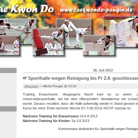
18. Juli 2013
Sporthalle wegen Reinigung bis Fr 2.8. geschlosse
Allgemein
— Michel Pougin @ 15:42
Training Erwachsene: Vergangene Nacht kam es zu einem „un
Universitätssporthalle, bei bei dem offensichtlich Vandalismus mit schw
wurde. Daraus resultiert, dass die Halle aufwendig wieder in Stand gesetzt
Kurse bis mind. Ende nächster Woche (Fr 3.08.2013) NICHT nutzbar ist.
Nächstes Training für Erwachsene:
Di 6.8.2013
Nächstes Training für Kinder:
Sa 3.8.2013
Kommentare deaktiviert
für Sporthalle wegen Reinigu