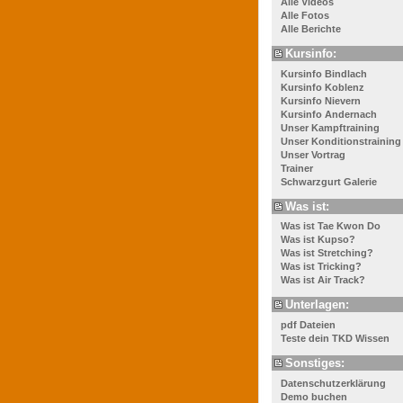
Alle Videos
Alle Fotos
Alle Berichte
Kursinfo:
Kursinfo Bindlach
Kursinfo Koblenz
Kursinfo Nievern
Kursinfo Andernach
Unser Kampftraining
Unser Konditionstraining
Unser Vortrag
Trainer
Schwarzgurt Galerie
Was ist:
Was ist Tae Kwon Do
Was ist Kupso?
Was ist Stretching?
Was ist Tricking?
Was ist Air Track?
Unterlagen:
pdf Dateien
Teste dein TKD Wissen
Sonstiges:
Datenschutzerklärung
Demo buchen