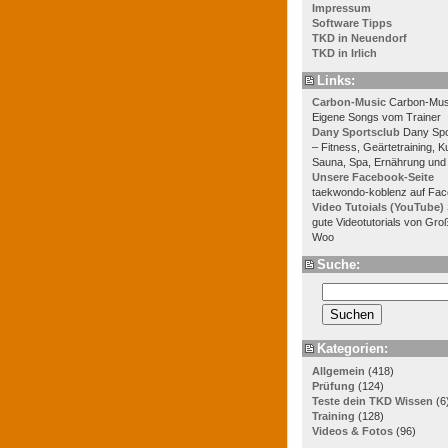
Impressum
Software Tipps
TKD in Neuendorf
TKD in Irlich
Links:
Carbon-Music
Carbon-Mus
Eigene Songs vom Trainer
Dany Sportsclub
Dany Spo
– Fitness, Geärtetraining, K
Sauna, Spa, Ernährung und
Unsere Facebook-Seite
taekwondo-koblenz auf Fa
Video Tutoials (YouTube)
gute Videotutorials von Gro
Woo
Suche:
Kategorien:
Allgemein
(418)
Prüfung
(124)
Teste dein TKD Wissen
(6
Training
(128)
Videos & Fotos
(96)