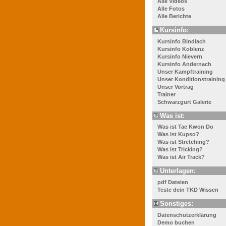
Alle Videos
Alle Fotos
Alle Berichte
Kursinfo:
Kursinfo Bindlach
Kursinfo Koblenz
Kursinfo Nievern
Kursinfo Andernach
Unser Kampftraining
Unser Konditionstraining
Unser Vortrag
Trainer
Schwarzgurt Galerie
Was ist:
Was ist Tae Kwon Do
Was ist Kupso?
Was ist Stretching?
Was ist Tricking?
Was ist Air Track?
Unterlagen:
pdf Dateien
Teste dein TKD Wissen
Sonstiges:
Datenschutzerklärung
Demo buchen