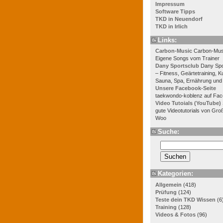
Impressum
Software Tipps
TKD in Neuendorf
TKD in Irlich
Links:
Carbon-Music
Carbon-Mus
Eigene Songs vom Trainer
Dany Sportsclub
Dany Spo
– Fitness, Geärtetraining, K
Sauna, Spa, Ernährung und
Unsere Facebook-Seite
taekwondo-koblenz auf Fa
Video Tutoials (YouTube)
gute Videotutorials von Gro
Woo
Suche:
Kategorien:
Allgemein
(418)
Prüfung
(124)
Teste dein TKD Wissen
(6
Training
(128)
Videos & Fotos
(96)