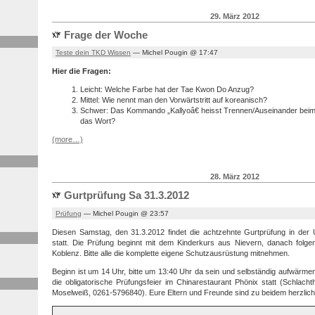
29. März 2012
Frage der Woche
Teste dein TKD Wissen
— Michel Pougin @ 17:47
Hier die Fragen:
Leicht: Welche Farbe hat der Tae Kwon Do Anzug?
Mittel: Wie nennt man den Vorwärtstritt auf koreanisch?
Schwer: Das Kommando „Kallyoâ€ heisst Trennen/Auseinander be
das Wort?
(more…)
28. März 2012
Gurtprüfung Sa 31.3.2012
Prüfung
— Michel Pougin @ 23:57
Diesen Samstag, den 31.3.2012 findet die achtzehnte Gurtprüfung in der U
statt. Die Prüfung beginnt mit dem Kinderkurs aus Nievern, danach fol
Koblenz. Bitte alle die komplette eigene Schutzausrüstung mitnehmen.
Beginn ist um 14 Uhr, bitte um 13:40 Uhr da sein und selbständig aufwärme
die obligatorische Prüfungsfeier im Chinarestaurant Phönix statt (Schlach
Moselweiß, 0261-5796840). Eure Eltern und Freunde sind zu beidem herzlich