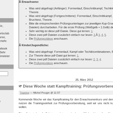
Â Erwachsene:
Was wird abgefragt (Anfänger): Formenlauf, Einschrittkampf, Techik
Theorie.
Was wird abgefragt (Fortgeschrittene): Formenlauf, Einschrittkampf,
Bruchtest, Theorie.
Bitte die entsprechenden Prüfungsunterlagen zur jeweiligen Kup-Grad
ic,
Dateien) durcharbeiten. Für die erste Prüfung (Weißgelb = 1.Gelb) d
Sehr wichtig ist diese pdf-Dateie. Diese gut lernen:
1
.
rtsclub
Diese zwei pdf-Dateien zusätzlich einfach nur lesen:
2
,Â
3
,
4
,
5
.
urse,
Die
Prüfungsvideos
anschauen.
 mehr.
Â Kinder/Jugendliche:
cebook
Was wird abgefragt: Formenlauf, Kampf oder Techikkombinationen, B
Sehr
Zur Theorie diese pdf-Datei gut lernen:
1
.
ßmeister
Diese zwei pdf Dateien zusätzlich einfach nur lesen:
2
,
3
,
4
.
Die
Prüfungsvideos
anschauen.
25. März 2012
Diese Woche statt Kampftraining: Prüfungsvorbere
Training
— Michel Pougin @ 11:57
Kommende Woche wir das Kampftraining für den Erwachsenenkurs und den 
)
nutzen die Trainingseinheit zur Prüfungsvorbereitung, weil wir uns nicht k
wollen.