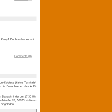
im Kampf. Doch woher kommt
Comments (0)
ni-Koblenz (kleine Turnhalle)
gen die Erwachsenen des AHS-
n. Danach findet um 17:30 Uhr
thofstraße 76, 56073 Koblenz-
 eingeladen.