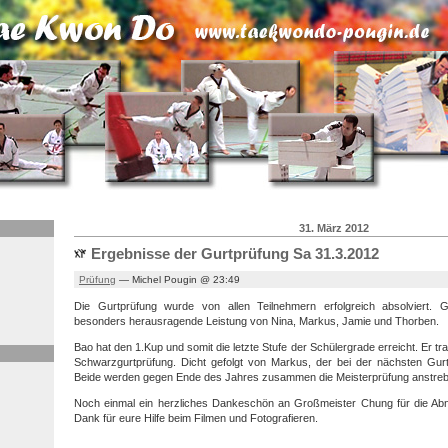
31. März 2012
Ergebnisse der Gurtprüfung Sa 31.3.2012
Prüfung
— Michel Pougin @ 23:49
Die Gurtprüfung wurde von allen Teilnehmern erfolgreich absolviert. 
besonders herausragende Leistung von Nina, Markus, Jamie und Thorben.
Bao hat den 1.Kup und somit die letzte Stufe der Schülergrade erreicht. Er trai
Schwarzgurtprüfung. Dicht gefolgt von Markus, der bei der nächsten Gurtp
Beide werden gegen Ende des Jahres zusammen die Meisterprüfung anstreb
Noch einmal ein herzliches Dankeschön an Großmeister Chung für die Ab
Dank für eure Hilfe beim Filmen und Fotografieren.