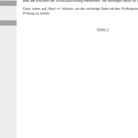
Bitte alle trotzdem die Schutzausrüstung mitnehmen. Wir benötigen diese für
Ganz unten auf „Next >>“ klicken, um die vorherige Seite mit den Prüfungst
Prüfung zu sehen.
Weiter »