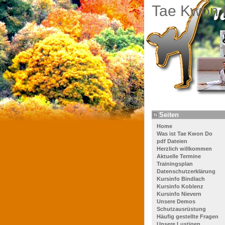
Tae Kwon 
Seiten
Home
Was ist Tae Kwon Do
pdf Dateien
Herzlich willkommen
Aktuelle Termine
Trainingsplan
Datenschutzerklärung
Kursinfo Bindlach
Kursinfo Koblenz
Kursinfo Nievern
Unsere Demos
Schutzausrüstung
Häufig gestellte Fragen
Unsere Lustigen