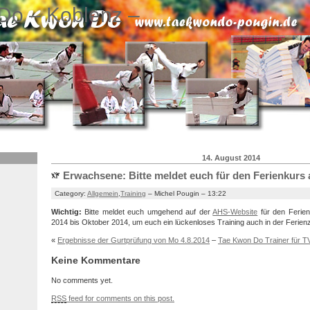
Do – Koblenz –
14. August 2014
Erwachsene: Bitte meldet euch für den Ferienkurs 
Category:
Allgemein
,
Training
– Michel Pougin – 13:22
Wichtig:
Bitte meldet euch umgehend auf der
AHS-Website
für den Ferien
2014 bis Oktober 2014, um euch ein lückenloses Training auch in der Ferienz
«
Ergebnisse der Gurtprüfung von Mo 4.8.2014
–
Tae Kwon Do Trainer für T
Keine Kommentare
No comments yet.
RSS
feed for comments on this post.