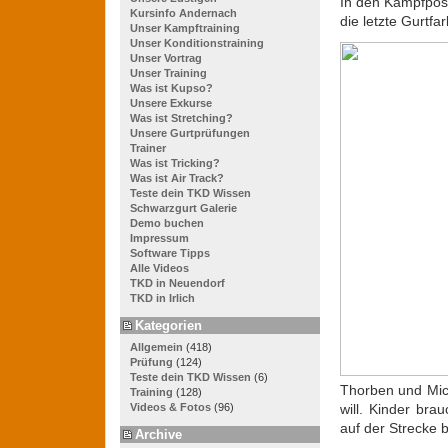
In den Kampfpose
Kursinfo Andernach
die letzte Gurtfa
Unser Kampftraining
Unser Konditionstraining
Unser Vortrag
Unser Training
Was ist Kupso?
Unsere Exkurse
Was ist Stretching?
Unsere Gurtprüfungen
Trainer
Was ist Tricking?
Was ist Air Track?
Teste dein TKD Wissen
Schwarzgurt Galerie
Demo buchen
Impressum
Software Tipps
Alle Videos
TKD in Neuendorf
TKD in Irlich
Kategorien
Allgemein
(418)
Prüfung
(124)
Teste dein TKD Wissen
(6)
Thorben und Mic
Training
(128)
will. Kinder bra
Videos & Fotos
(96)
auf der Strecke b
Archive