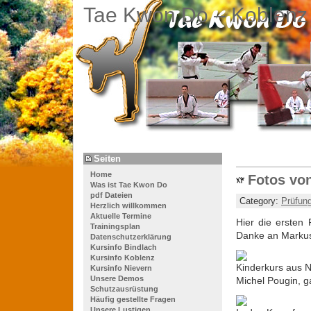
Tae Kwon Do – Koblenz
Seiten
Home
Fotos von
Was ist Tae Kwon Do
pdf Dateien
Category:
Prüfun
Herzlich willkommen
Aktuelle Termine
Hier die ersten 
Trainingsplan
Danke an Markus,
Datenschutzerklärung
Kursinfo Bindlach
Kursinfo Koblenz
Kinderkurs aus N
Kursinfo Nievern
Unsere Demos
Michel Pougin, g
Schutzausrüstung
Häufig gestellte Fragen
Unsere Lustigen