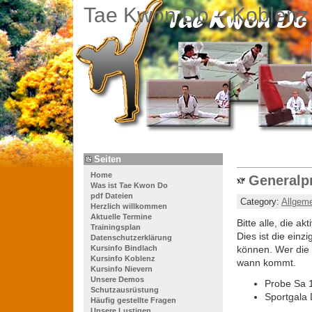
Tae Kwon Do – Koblenz
Seiten
Home
Generalpr
Was ist Tae Kwon Do
pdf Dateien
Category:
Allgem
Herzlich willkommen
Aktuelle Termine
Bitte alle, die a
Trainingsplan
Dies ist die ein
Datenschutzerklärung
Kursinfo Bindlach
können. Wer die 
Kursinfo Koblenz
wann kommt.
Kursinfo Nievern
Unsere Demos
Probe Sa 1
Schutzausrüstung
Sportgala 
Häufig gestellte Fragen
Unsere Lustigen