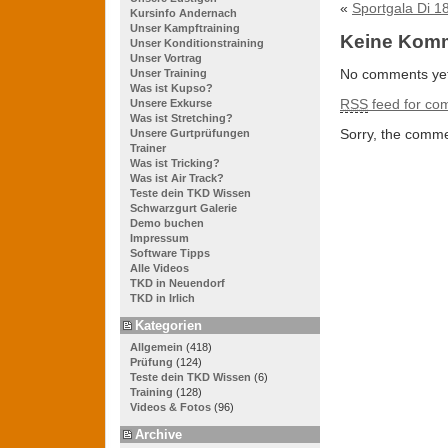
«
Sportgala Di 1
Kursinfo Andernach
Unser Kampftraining
Keine Kom
Unser Konditionstraining
Unser Vortrag
No comments yet
Unser Training
Was ist Kupso?
RSS
feed for com
Unsere Exkurse
Was ist Stretching?
Sorry, the commen
Unsere Gurtprüfungen
Trainer
Was ist Tricking?
Was ist Air Track?
Teste dein TKD Wissen
Schwarzgurt Galerie
Demo buchen
Impressum
Software Tipps
Alle Videos
TKD in Neuendorf
TKD in Irlich
Kategorien
Allgemein
(418)
Prüfung
(124)
Teste dein TKD Wissen
(6)
Training
(128)
Videos & Fotos
(96)
Archive