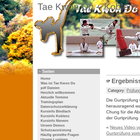
Tae Kwon Do – Koblenz
Seiten
Home
Ergebnis
Was ist Tae Kwon Do
pdf Dateien
Category:
Prüfun
Herzlich willkommen
Aktuelle Termine
Die Gurtprüfung 
Trainingsplan
herausragend war
Datenschutzerklärung
Kursinfo Bindlach
Chung für die Ab
Kursinfo Koblenz
der Gurtprüfung.
Kursinfo Nievern
Unsere Demos
«
Neues Video vo
Schutzausrüstung
Gurtprüfung vom
Häufig gestellte Fragen
Unsere Lustigen