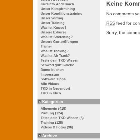
Keine Kom
Kursinfo Andernach
Unser Kampftraining
No comments yet
Unser Konditionstraining
Unser Vortrag
RSS
feed for com
Unser Training
Was ist Kupso?
Sorry, the commen
Unsere Exkurse
Was ist Stretching?
Unsere Gurtprüfungen
Trainer
Was ist Tricking?
Was ist Air Track?
Teste dein TKD Wissen
Schwarzgurt Galerie
Demo buchen
Impressum
Software Tipps
Alle Videos
TKD in Neuendorf
TKD in Irlich
Kategorien
Allgemein
(418)
Prüfung
(124)
Teste dein TKD Wissen
(6)
Training
(128)
Videos & Fotos
(96)
Archive