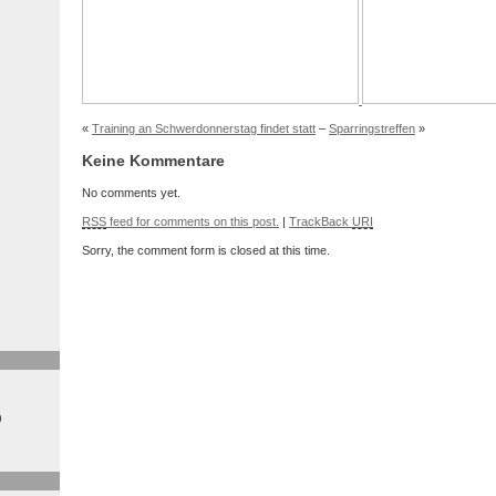
«
Training an Schwerdonnerstag findet statt
–
Sparringstreffen
»
Keine Kommentare
No comments yet.
RSS
feed for comments on this post.
|
TrackBack
URI
Sorry, the comment form is closed at this time.
)