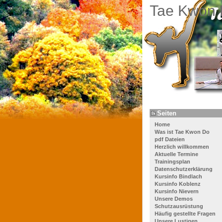
Tae Kwon 
Seiten
Home
Was ist Tae Kwon Do
pdf Dateien
Herzlich willkommen
Aktuelle Termine
Trainingsplan
Datenschutzerklärung
Kursinfo Bindlach
Kursinfo Koblenz
Kursinfo Nievern
Unsere Demos
Schutzausrüstung
Häufig gestellte Fragen
Unsere Lustigen