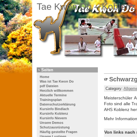
Tae Kwon Do – Koblenz
Seiten
Home
Schwarzg
Was ist Tae Kwon Do
pdf Dateien
Category:
Allgem
Herzlich willkommen
Aktuelle Termine
Meisterschüler 
Trainingsplan
Foto sind alle T
Datenschutzerklärung
Kursinfo Bindlach
AHS Koblenz her
Kursinfo Koblenz
Kursinfo Nievern
Mehr Informatio
Unsere Demos
Schutzausrüstung
Von links nach 
Häufig gestellte Fragen
Unsere Lustigen