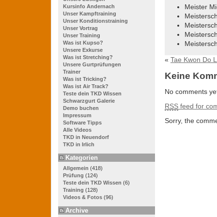
Meister M
Kursinfo Andernach
Unser Kampftraining
Meistersc
Unser Konditionstraining
Meistersch
Unser Vortrag
Meistersc
Unser Training
Was ist Kupso?
Meistersch
Unsere Exkurse
Was ist Stretching?
«
Tae Kwon Do Li
Unsere Gurtprüfungen
Trainer
Keine Kom
Was ist Tricking?
Was ist Air Track?
No comments yet
Teste dein TKD Wissen
Schwarzgurt Galerie
RSS
feed for com
Demo buchen
Impressum
Sorry, the commen
Software Tipps
Alle Videos
TKD in Neuendorf
TKD in Irlich
Kategorien
Allgemein
(418)
Prüfung
(124)
Teste dein TKD Wissen
(6)
Training
(128)
Videos & Fotos
(96)
Archive