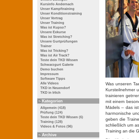
Kursinfo Andernach
Unser Kampftraining
Unser Konditionstraining
Unser Vortrag
Unser Training
Was ist Kupso?
Unsere Exkurse
Was ist Stretching?
Unsere Gurtprüfungen
Trainer
Was ist Tricking?
Was ist Air Track?
Teste dein TKD Wissen
Schwarzgurt Galerie
Demo buchen
Impressum
Software Tipps
Alle Videos
Was unseren Tae
TKD in Neuendorf
Kursteilnehmer 
TKD in Irlich
trainieren getr
Kategorien
mit einem beson
Mädels – das ist
Allgemein
(418)
Prüfung
(124)
harmonische und
Teste dein TKD Wissen
(6)
geben die Traine
Training
(128)
schließlich um a
Videos & Fotos
(96)
Training an die 
Archive