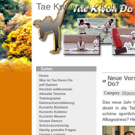
Tae Kwon Do – Koblenz
Seiten
Home
Neue Vor
Was ist Tae Kwon Do
Do?
pdf Dateien
Herzlich willkommen
Category:
Allgem
Aktuelle Termine
Trainingsplan
Das neue Jahr h
Datenschutzerklärung
Kursinfo Bindlach
direkt in die T
Kursinfo Koblenz
schöne sportli
Kursinfo Nievern
Alltagsstress? Hie
Unsere Demos
Schutzausrüstung
Häufig gestellte Fragen
Unsere Lustigen