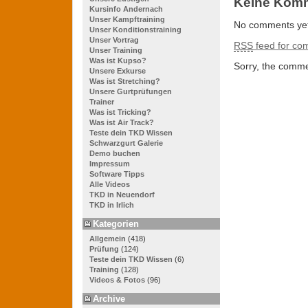
Keine Kom
Kursinfo Andernach
Unser Kampftraining
No comments yet
Unser Konditionstraining
Unser Vortrag
RSS
feed for com
Unser Training
Was ist Kupso?
Sorry, the commen
Unsere Exkurse
Was ist Stretching?
Unsere Gurtprüfungen
Trainer
Was ist Tricking?
Was ist Air Track?
Teste dein TKD Wissen
Schwarzgurt Galerie
Demo buchen
Impressum
Software Tipps
Alle Videos
TKD in Neuendorf
TKD in Irlich
Kategorien
Allgemein
(418)
Prüfung
(124)
Teste dein TKD Wissen
(6)
Training
(128)
Videos & Fotos
(96)
Archive