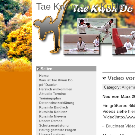
Tae Kwon Do – Koblenz
Seiten
Home
Video vo
Was ist Tae Kwon Do
pdf Dateien
Category:
Allgem
Herzlich willkommen
Aktuelle Termine
Neu von März 2
Trainingsplan
Datenschutzerklärung
Ein größeres Bil
Kursinfo Bindlach
Videos siehe
hier
Kursinfo Koblenz
Kursinfo Nievern
[Video]http://w
Unsere Demos
Schutzausrüstung
«
Bruchtest Vide
Häufig gestellte Fragen
Unsere Lustigen