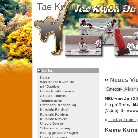
Tae Kwon Do – Koblenz
Seiten
Home
Neues Vid
Was ist Tae Kwon Do
pdf Dateien
Category:
Allgem
Herzlich willkommen
Aktuelle Termine
NEU von Juli 20
Trainingsplan
Ein größeres Bil
Datenschutzerklärung
Kursinfo Bindlach
[Video]http://w
Kursinfo Koblenz
Kursinfo Nievern
«
Freitag Trainin
Unsere Demos
Schutzausrüstung
Keine Kom
Häufig gestellte Fragen
Unsere Lustigen