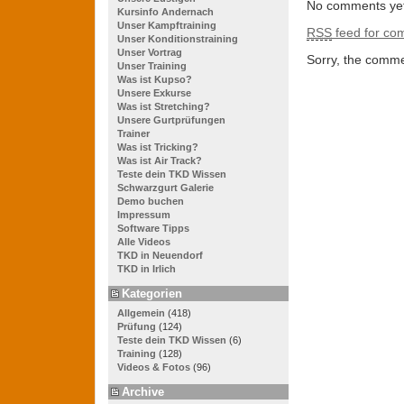
No comments yet
Kursinfo Andernach
Unser Kampftraining
RSS
feed for com
Unser Konditionstraining
Unser Vortrag
Sorry, the commen
Unser Training
Was ist Kupso?
Unsere Exkurse
Was ist Stretching?
Unsere Gurtprüfungen
Trainer
Was ist Tricking?
Was ist Air Track?
Teste dein TKD Wissen
Schwarzgurt Galerie
Demo buchen
Impressum
Software Tipps
Alle Videos
TKD in Neuendorf
TKD in Irlich
Kategorien
Allgemein
(418)
Prüfung
(124)
Teste dein TKD Wissen
(6)
Training
(128)
Videos & Fotos
(96)
Archive