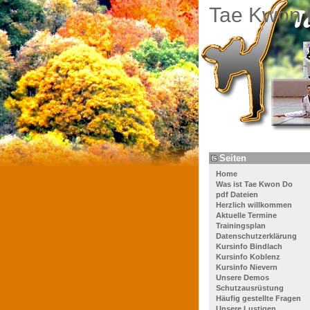
Tae Kwon 
Seiten
Home
Was ist Tae Kwon Do
pdf Dateien
Herzlich willkommen
Aktuelle Termine
Trainingsplan
Datenschutzerklärung
Kursinfo Bindlach
Kursinfo Koblenz
Kursinfo Nievern
Unsere Demos
Schutzausrüstung
Häufig gestellte Fragen
Unsere Lustigen