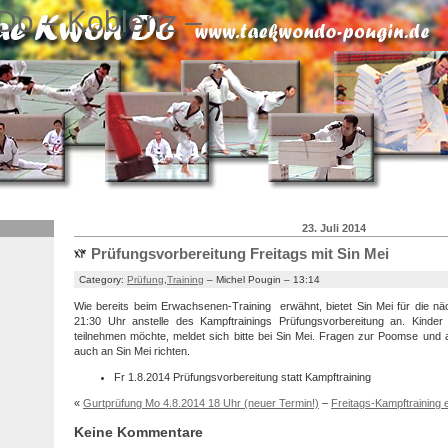
Do – Koblenz –
23. Juli 2014
Prüfungsvorbereitung Freitags mit Sin Mei
Category:
Prüfung
,
Training
– Michel Pougin – 13:14
Wie bereits beim Erwachsenen-Training erwähnt, bietet Sin Mei für die nä
21:30 Uhr anstelle des Kampftrainings Prüfungsvorbereitung an. Kin
teilnehmen möchte, meldet sich bitte bei Sin Mei. Fragen zur Poomse und a
auch an Sin Mei richten.
Fr 1.8.2014 Prüfungsvorbereitung statt Kampftraining
«
Gurtprüfung Mo 4.8.2014 18 Uhr (neuer Termin!)
–
Freitags-Kampftraining e
Keine Kommentare