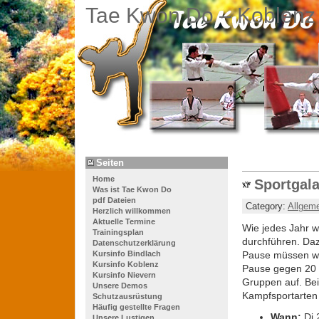
Tae Kwon Do – Koblenz
Seiten
Home
Sportgala
Was ist Tae Kwon Do
pdf Dateien
Category:
Allgem
Herzlich willkommen
Aktuelle Termine
Wie jedes Jahr 
Trainingsplan
durchführen. Daz
Datenschutzerklärung
Kursinfo Bindlach
Pause müssen wir
Kursinfo Koblenz
Pause gegen 20 U
Kursinfo Nievern
Gruppen auf. Be
Unsere Demos
Kampfsportarten 
Schutzausrüstung
Häufig gestellte Fragen
Wann:
Di 
Unsere Lustigen