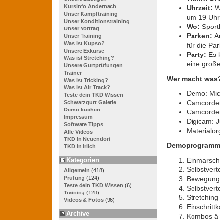
Kursinfo Andernach
Uhrzeit:
W
Unser Kampftraining
um 19 Uhr,
Unser Konditionstraining
Wo:
Sport
Unser Vortrag
Parken:
A
Unser Training
Was ist Kupso?
für die Pa
Unsere Exkurse
Party:
Es k
Was ist Stretching?
eine große
Unsere Gurtprüfungen
Trainer
Wer macht was
Was ist Tricking?
Was ist Air Track?
Demo: Mich
Teste dein TKD Wissen
Camcorder
Schwarzgurt Galerie
Demo buchen
Camcorder
Impressum
Digicam: J
Software Tipps
Materialor
Alle Videos
TKD in Neuendorf
Demoprogramm
TKD in Irlich
Kategorien
Einmarsch
Selbstvert
Allgemein
(418)
Bewegungsf
Prüfung
(124)
Teste dein TKD Wissen
(6)
Selbstvert
Training
(128)
Stretching
Videos & Fotos
(96)
Einschritt
Archive
Kombos â‡’