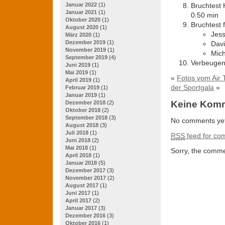
Januar 2022
(1)
Bruchtest 
Januar 2021
(1)
0:50 min
Oktober 2020
(1)
Bruchtest f
August 2020
(1)
Jes
März 2020
(1)
Dezember 2019
(1)
Dav
November 2019
(1)
Mic
September 2019
(4)
Verbeugen
Juni 2019
(1)
Mai 2019
(1)
«
Fotos vom Air 
April 2019
(1)
der Sportgala
»
Februar 2019
(1)
Januar 2019
(1)
Keine Kom
Dezember 2018
(2)
Oktober 2018
(2)
September 2018
(3)
No comments yet
August 2018
(3)
Juli 2018
(1)
RSS
feed for com
Juni 2018
(2)
Mai 2018
(1)
Sorry, the commen
April 2018
(1)
Januar 2018
(5)
Dezember 2017
(3)
November 2017
(2)
August 2017
(1)
Juni 2017
(1)
April 2017
(2)
Januar 2017
(3)
Dezember 2016
(3)
Oktober 2016
(1)