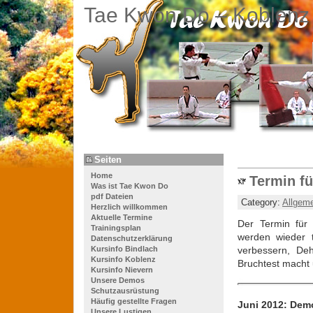
Tae Kwon Do – Koblenz
Seiten
Home
Termin fü
Was ist Tae Kwon Do
pdf Dateien
Category:
Allgem
Herzlich willkommen
Aktuelle Termine
Der Termin für 
Trainingsplan
werden wieder t
Datenschutzerklärung
Kursinfo Bindlach
verbessern, Deh
Kursinfo Koblenz
Bruchtest macht 
Kursinfo Nievern
Unsere Demos
Schutzausrüstung
Häufig gestellte Fragen
Juni 2012: Demo
Unsere Lustigen