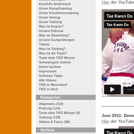
Hier
der YouTube 
Kursinfo Andernach
Unser Kampftraining
Unser Konditionstraining
Unser Vortrag
Unser Training
Was ist Kupso?
Unsere Exkurse
Was ist Stretching?
Unsere Gurtprüfungen
Trainer
Was ist Tricking?
Was ist Air Track?
Teste dein TKD Wissen
Schwarzgurt Galerie
Demo buchen
Impressum
Software Tipps
Alle Videos
TKD in Neuendorf
TKD in Irlich
Kategorien
Allgemein
(418)
Prüfung
(124)
Teste dein TKD Wissen
(6)
Juni 2011: Demo
Training
(128)
Hier
der YouTube 
Videos & Fotos
(96)
Archive