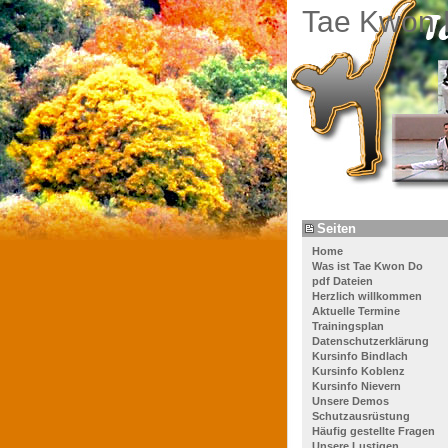
Tae Kwon 
Seiten
Home
Was ist Tae Kwon Do
pdf Dateien
Herzlich willkommen
Aktuelle Termine
Trainingsplan
Datenschutzerklärung
Kursinfo Bindlach
Kursinfo Koblenz
Kursinfo Nievern
Unsere Demos
Schutzausrüstung
Häufig gestellte Fragen
Unsere Lustigen