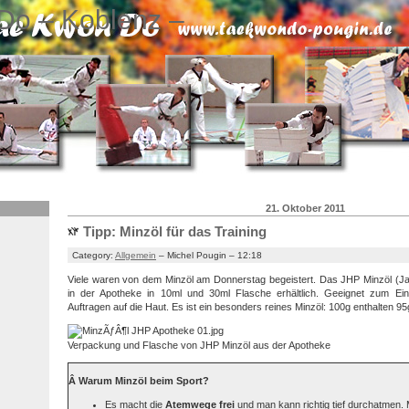
Do – Koblenz –
21. Oktober 2011
Tipp: Minzöl für das Training
Category:
Allgemein
– Michel Pougin – 12:18
Viele waren von dem Minzöl am Donnerstag begeistert. Das JHP Minzöl (Jan
in der Apotheke in 10ml und 30ml Flasche erhältlich. Geeignet zum Ei
Auftragen auf die Haut. Es ist ein besonders reines Minzöl: 100g enthalten 95
Verpackung und Flasche von JHP Minzöl aus der Apotheke
Â Warum Minzöl beim Sport?
Es macht die
Atemwege frei
und man kann richtig tief durchatmen