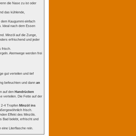
l wenn die Nase zu ist oder
und das kühlende,
dt dem Kaugummi einfach
m
. Ideal nach dem Essen
end. Minzöl auf die Zunge,
ders erfrischend und jeder
 frisch.
rgeln. Atemwege werden frei
 gut verteilen und tief
nung befeuchten und dann
an
en auf den
Handrücken
 verteilen. Die Fette auf der
l 2-4 Tropfen
Minzöl ins
ßergewöhnlich frisch.
den Effekt des Minzöls.
 Bad belebt, erfrischt und
 eine Literflasche rein.