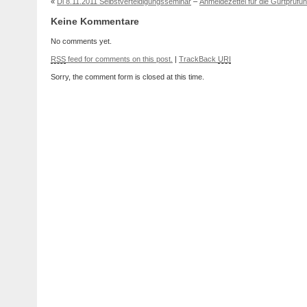
«
Di 8.11.2011 Selbstverteidigungsseminar
–
Anmeldezettel für die Gurtprüfu
Keine Kommentare
No comments yet.
RSS
feed for comments on this post.
|
TrackBack
URI
Sorry, the comment form is closed at this time.