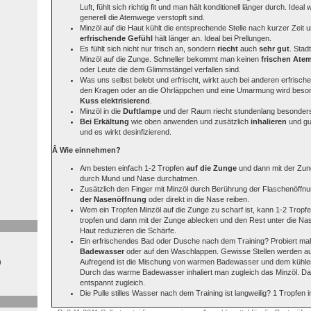
Luft, fühlt sich richtig fit und man hält konditionell länger durch. Idea
generell die Atemwege verstopft sind.
Minzöl auf die Haut kühlt die entsprechende Stelle nach kurzer Zeit 
erfrischende Gefühl
hält länger an. Ideal bei Prellungen.
Es fühlt sich nicht nur frisch an, sondern
riecht
auch
sehr gut
. Sta
Minzöl auf die Zunge. Schneller bekommt man keinen
frischen Ate
oder Leute die dem Glimmstängel verfallen sind.
Was uns selbst belebt und erfrischt, wirkt auch bei anderen erfrisch
den Kragen oder an die Ohrläppchen und eine Umarmung wird beson
Kuss
elektrisierend
.
Minzöl in die
Duftlampe
und der Raum riecht stundenlang besonders
Bei Erkältung
wie oben anwenden und zusätzlich
inhalieren
und gu
und es wirkt desinfizierend.
Â Wie einnehmen?
Am besten einfach 1-2 Tropfen
auf die Zunge
und dann mit der Zunge
durch Mund und Nase durchatmen.
Zusätzlich den Finger mit Minzöl durch Berührung der Flaschenöff
der Nasenöffnung
oder direkt in die Nase reiben.
Wem ein Tropfen Minzöl auf die Zunge zu scharf ist, kann 1-2 Tropf
tropfen und dann mit der Zunge ablecken und den Rest unter die Nase
Haut reduzieren die Schärfe.
Ein erfrischendes Bad oder Dusche nach dem Training? Probiert ma
Badewasser
oder auf den Waschlappen. Gewisse Stellen werden au
Aufregend ist die Mischung von warmen Badewasser und dem kühlen
)
Durch das warme Badewasser inhaliert man zugleich das Minzöl. Das
entspannt zugleich.
Die Pulle stilles Wasser nach dem Training ist langweilig? 1 Tropfen in