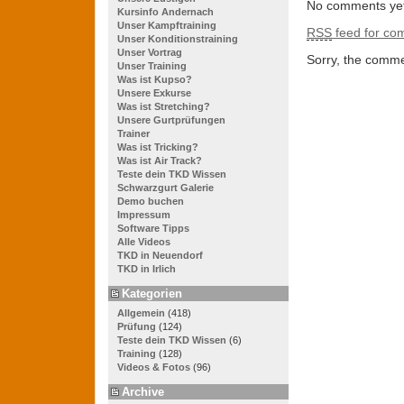
No comments yet
Kursinfo Andernach
Unser Kampftraining
RSS
feed for com
Unser Konditionstraining
Unser Vortrag
Sorry, the commen
Unser Training
Was ist Kupso?
Unsere Exkurse
Was ist Stretching?
Unsere Gurtprüfungen
Trainer
Was ist Tricking?
Was ist Air Track?
Teste dein TKD Wissen
Schwarzgurt Galerie
Demo buchen
Impressum
Software Tipps
Alle Videos
TKD in Neuendorf
TKD in Irlich
Kategorien
Allgemein
(418)
Prüfung
(124)
Teste dein TKD Wissen
(6)
Training
(128)
Videos & Fotos
(96)
Archive