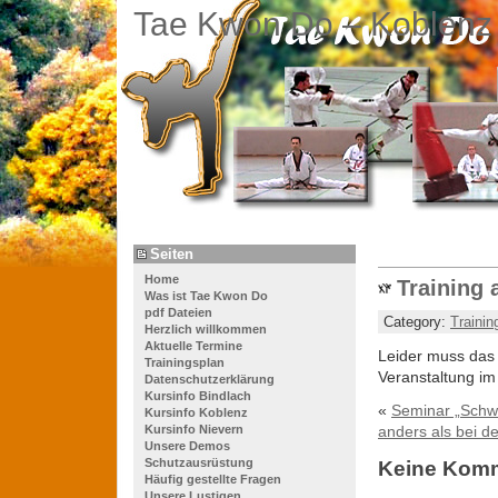
Tae Kwon Do – Koblenz
Seiten
Home
Training 
Was ist Tae Kwon Do
pdf Dateien
Category:
Trainin
Herzlich willkommen
Aktuelle Termine
Leider muss das 
Trainingsplan
Veranstaltung im
Datenschutzerklärung
Kursinfo Bindlach
«
Seminar „Schw
Kursinfo Koblenz
Kursinfo Nievern
anders als bei 
Unsere Demos
Schutzausrüstung
Keine Kom
Häufig gestellte Fragen
Unsere Lustigen