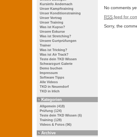
Kursinfo Andernach
No comments yet
Unser Kampftraining
Unser Konditionstraining
RSS
feed for com
Unser Vortrag
Unser Training
Sorry, the commen
Was ist Kupso?
Unsere Exkurse
Was ist Stretching?
Unsere Gurtprüfungen
Trainer
Was ist Tricking?
Was ist Air Track?
Teste dein TKD Wissen
Schwarzgurt Galerie
Demo buchen
Impressum
Software Tipps
Alle Videos
TKD in Neuendorf
TKD in Irlich
Kategorien
Allgemein
(418)
Prüfung
(124)
Teste dein TKD Wissen
(6)
Training
(128)
Videos & Fotos
(96)
Archive