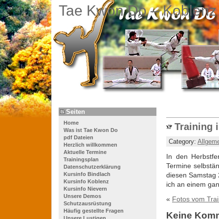
Tae Kwon Do – Koblenz
Seiten
Home
Training 
Was ist Tae Kwon Do
pdf Dateien
Category:
Allgem
Herzlich willkommen
Aktuelle Termine
In den Herbstfer
Trainingsplan
Termine selbständ
Datenschutzerklärung
Kursinfo Bindlach
diesen Samstag 29
Kursinfo Koblenz
ich an einem gan
Kursinfo Nievern
Unsere Demos
«
Fotos vom Trai
Schutzausrüstung
Häufig gestellte Fragen
Keine Kom
Unsere Lustigen