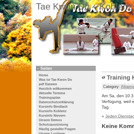
Tae Kwon Do – Koblenz
Seiten
Home
Training 
Was ist Tae Kwon Do
pdf Dateien
Category:
Allgem
Herzlich willkommen
Aktuelle Termine
Am Sa, den 10.3.2
Trainingsplan
Verfügung, weil e
Datenschutzerklärung
Kursinfo Bindlach
Tag.
Kursinfo Koblenz
Kursinfo Nievern
«
Jeden Diensta
Unsere Demos
Schutzausrüstung
Keine Kom
Häufig gestellte Fragen
Unsere Lustigen