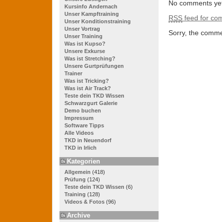
No comments yet
Kursinfo Andernach
Unser Kampftraining
RSS
feed for com
Unser Konditionstraining
Unser Vortrag
Sorry, the commen
Unser Training
Was ist Kupso?
Unsere Exkurse
Was ist Stretching?
Unsere Gurtprüfungen
Trainer
Was ist Tricking?
Was ist Air Track?
Teste dein TKD Wissen
Schwarzgurt Galerie
Demo buchen
Impressum
Software Tipps
Alle Videos
TKD in Neuendorf
TKD in Irlich
Kategorien
Allgemein
(418)
Prüfung
(124)
Teste dein TKD Wissen
(6)
Training
(128)
Videos & Fotos
(96)
Archive