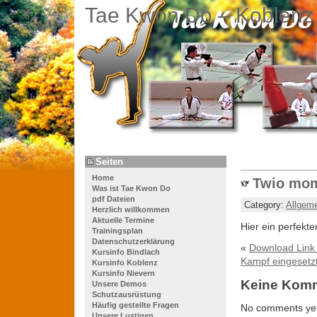
Tae Kwon Do – Koblenz
Seiten
Home
Twio mom
Was ist Tae Kwon Do
pdf Dateien
Category:
Allgem
Herzlich willkommen
Aktuelle Termine
Hier ein perfekt
Trainingsplan
Datenschutzerklärung
«
Download Link
Kursinfo Bindlach
Kampf eingesetz
Kursinfo Koblenz
Kursinfo Nievern
Keine Kom
Unsere Demos
Schutzausrüstung
Häufig gestellte Fragen
No comments yet
Unsere Lustigen