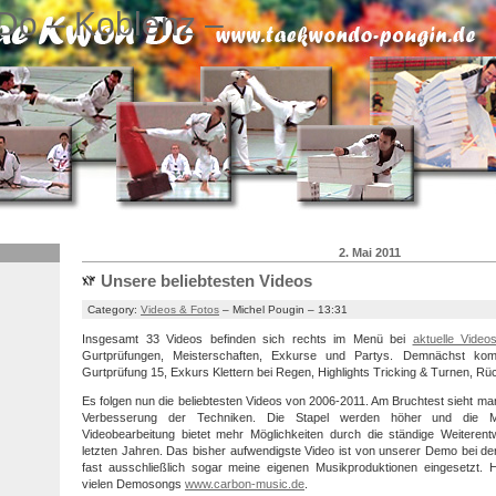
Do – Koblenz –
2. Mai 2011
Unsere beliebtesten Videos
Category:
Videos & Fotos
– Michel Pougin – 13:31
Insgesamt 33 Videos befinden sich rechts im Menü bei
aktuelle Video
Gurtprüfungen, Meisterschaften, Exkurse und Partys. Demnächst ko
Gurtprüfung 15, Exkurs Klettern bei Regen, Highlights Tricking & Turnen, Rü
Es folgen nun die beliebtesten Videos von 2006-2011. Am Bruchtest sieht man
Verbesserung der Techniken. Die Stapel werden höher und die Mat
Videobearbeitung bietet mehr Möglichkeiten durch die ständige Weiterent
letzten Jahren. Das bisher aufwendigste Video ist von unserer Demo bei de
fast ausschließlich sogar meine eigenen Musikproduktionen eingesetzt. 
vielen Demosongs
www.carbon-music.de
.