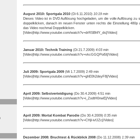
August 2010: Sportgala 2010
(Di 6.11.2010)
10:19 min
Dieses Video ist in DVD Auflösung hochgeladen, um die volle Auflösung zu 
doppelklicken, danach im neuen Fenster unten rechts die Einstellung 480p 
das Video nochmal Doppelklicken.
[Video]http://www.youtube.com/watch?v=drRSBhfY_ds[/Video]
Januar 2010: Technik Training
(Di 21.7.2009)
4:03 min
[Video]http://www.youtube.com/watch?v=vkcGGQPoi5I[/Video]
Juli 2009: Sportgala 2009
(Mi 1.7.2009) 2:49 min
[Video]http://www.youtube.com/watch?v=ghE0h2deyF8[/Video]
April 2009: Selbstverteidigung
(Do 30.4.2009) 4:51 min
[Video]http://www.youtube.com/watch?v=i_ZodtH0nwE[/Video]
April 2009: Mortal Kombat Parodie
(Do 30.4.2009)
0:35 min
)
[Video]http://www.youtube.com/watch?v=CHjl-ivfJZc[/Video]
Dezember 2008: Bruchtest & Rückblick 2008
(Do 11.12.2008)
1:39 min