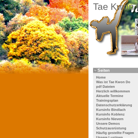
Tae Kwon 
Seiten
Home
Was ist Tae Kwon Do
pdf Dateien
Herzlich willkommen
Aktuelle Termine
Trainingsplan
Datenschutzerklärung
Kursinfo Bindlach
Kursinfo Koblenz
Kursinfo Nievern
Unsere Demos
Schutzausrüstung
Häufig gestellte Fragen
Unsere Lustigen