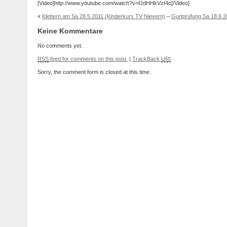
[Video]http://www.youtube.com/watch?v=fJdHHkVzI4c[/Video]
«
Klettern am Sa 28.5.2011 (Kinderkurs TV Nievern)
–
Gurtprüfung Sa 18.6.2
Keine Kommentare
No comments yet.
RSS
feed for comments on this post.
|
TrackBack
URI
Sorry, the comment form is closed at this time.