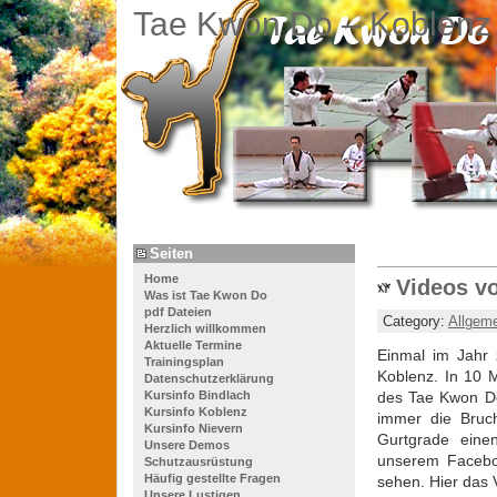
Tae Kwon Do – Koblenz
Seiten
Home
Videos v
Was ist Tae Kwon Do
pdf Dateien
Category:
Allgem
Herzlich willkommen
Aktuelle Termine
Einmal im Jahr 
Trainingsplan
Koblenz. In 10 M
Datenschutzerklärung
Kursinfo Bindlach
des Tae Kwon Do
Kursinfo Koblenz
immer die Bruch
Kursinfo Nievern
Gurtgrade einen
Unsere Demos
unserem Facebo
Schutzausrüstung
Häufig gestellte Fragen
sehen. Hier das 
Unsere Lustigen