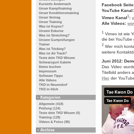
Kursinfo Andernach
Facebook Seite
Unser Kampftraining
YouTube Kanal
:
Unser Konditionstraining
1
Vimeo Kanal
:
Unser Vortrag
Unser Training
Alle Videos:
www
Was ist Kupso?
Unsere Exkurse
1
Vimeo ist wie Y
Was ist Stretching?
die bei YouTube 
Unsere Gurtprüfungen
Trainer
2
Wer mich konta
Was ist Tricking?
weitere Kontakt
Was ist Air Track?
Teste dein TKD Wissen
Juni 2012: Demo
Schwarzgurt Galerie
Das Video wurd
Demo buchen
Impressum
Titelbild anders 
Software Tipps
Hier
der YouTube 
Alle Videos
TKD in Neuendorf
TKD in Irlich
Kategorien
Allgemein
(418)
Prüfung
(124)
Teste dein TKD Wissen
(6)
Training
(128)
Videos & Fotos
(96)
Archive