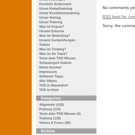
Kursinfo Andernach
No comments yet
Unser Kampftraining
Unser Konditionstraining
RSS
feed for com
Unser Vortrag
Unser Training
Sorry, the commen
Was ist Kupso?
Unsere Exkurse
Was ist Stretching?
Unsere Gurtprüfungen
Trainer
Was ist Tricking?
Was ist Air Track?
Teste dein TKD Wissen
Schwarzgurt Galerie
Demo buchen
Impressum
Software Tipps
Alle Videos
TKD in Neuendorf
TKD in Irlich
Kategorien
Allgemein
(418)
Prüfung
(124)
Teste dein TKD Wissen
(6)
Training
(128)
Videos & Fotos
(96)
Archive