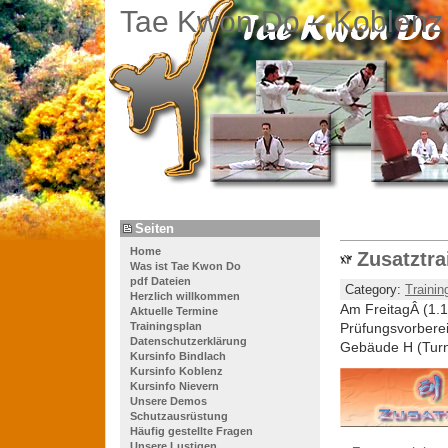
Tae Kwon Do – Koblenz
Seiten
Home
Zusatztra
Was ist Tae Kwon Do
pdf Dateien
Category:
Trainin
Herzlich willkommen
Am FreitagÂ (1.1
Aktuelle Termine
Trainingsplan
Prüfungsvorbere
Datenschutzerklärung
Gebäude H (Turn
Kursinfo Bindlach
Kursinfo Koblenz
Kursinfo Nievern
Unsere Demos
Schutzausrüstung
Häufig gestellte Fragen
Unsere Lustigen