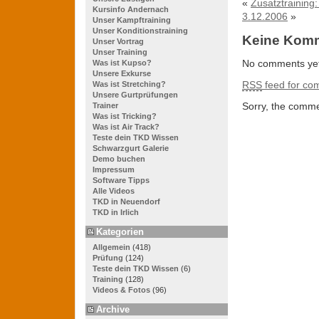
«
Zusatztraining
Kursinfo Andernach
3.12.2006
»
Unser Kampftraining
Unser Konditionstraining
Keine Kom
Unser Vortrag
Unser Training
No comments yet
Was ist Kupso?
Unsere Exkurse
RSS
feed for com
Was ist Stretching?
Unsere Gurtprüfungen
Sorry, the commen
Trainer
Was ist Tricking?
Was ist Air Track?
Teste dein TKD Wissen
Schwarzgurt Galerie
Demo buchen
Impressum
Software Tipps
Alle Videos
TKD in Neuendorf
TKD in Irlich
Kategorien
Allgemein
(418)
Prüfung
(124)
Teste dein TKD Wissen
(6)
Training
(128)
Videos & Fotos
(96)
Archive