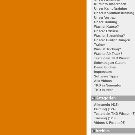
Kursinfo Andernach
Unser Kampftraining
Unser Konditionstraining
Unser Vortrag
Unser Training
Was ist Kupso?
Unsere Exkurse
Was ist Stretching?
Unsere Gurtprüfungen
Trainer
Was ist Tricking?
Was ist Air Track?
Teste dein TKD Wissen
Schwarzgurt Galerie
Demo buchen
Impressum
Software Tipps
Alle Videos
TKD in Neuendorf
TKD in Irlich
Kategorien
Allgemein
(418)
Prüfung
(124)
Teste dein TKD Wissen
(6
Training
(128)
Videos & Fotos
(96)
Archive