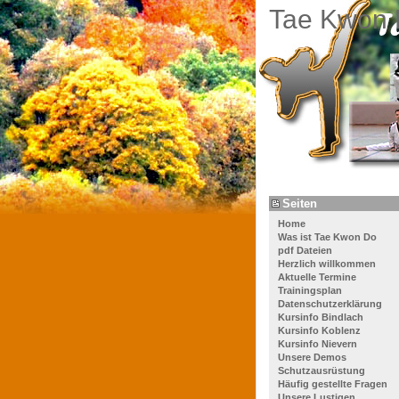
Tae Kwon 
Seiten
Home
Was ist Tae Kwon Do
pdf Dateien
Herzlich willkommen
Aktuelle Termine
Trainingsplan
Datenschutzerklärung
Kursinfo Bindlach
Kursinfo Koblenz
Kursinfo Nievern
Unsere Demos
Schutzausrüstung
Häufig gestellte Fragen
Unsere Lustigen