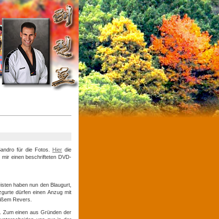
andro für die Fotos.
Hier
die
 mir einen beschrifteten DVD-
isten haben nun den Blaugurt,
gurte dürfen einen Anzug mit
eißem Revers.
. Zum einen aus Gründen der