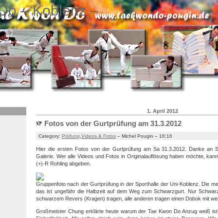
Do – Koblenz –
1. April 2012
Fotos von der Gurtprüfung am 31.3.2012
Category:
Prüfung
,
Videos & Fotos
– Michel Pougin – 16:16
Hier die ersten Fotos von der Gurtprüfung am Sa 31.3.2012. Danke an S
Galerie. Wer alle Videos und Fotos in Originalauflösung haben möchte, kann
(+)-R Rohling abgeben.
Gruppenfoto nach der Gurtprüfung in der Sporthalle der Uni-Koblenz. Die me
das ist ungefähr die Halbzeit auf dem Weg zum Schwarzgurt. Nur Schwarz
schwarzem Revers (Kragen) tragen, alle anderen tragen einen Dobok mit w
Großmeister Chung erklärte heute warum der Tae Kwon Do Anzug weiß ist