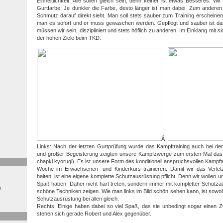
Einheitlichkeit. Alle sollen gleich sein, denn keiner ist etwas Besseres. Wi
Gurtfarbe: Je dunkler die Farbe, desto länger ist man dabei. Zum anderen
Schmutz darauf direkt sieht. Man soll stets sauber zum Training erscheinen
man es sofort und er muss gewaschen werden. Gepflegt und sauber ist das
müssen wir sein, diszipliniert und stets höflich zu anderen. Im Einklang mit s
der hohen Ziele beim TKD.
Â
Links: Nach der letzten Gurtprüfung wurde das Kampftraining auch bei den 
und großer Begeisterung zeigten unsere Kampfzwerge zum ersten Mal da
chapki kyorugi). Es ist unsere Form des konditionell anspruchsvollen Kampft
Woche im Erwachsenen- und Kinderkurs trainieren. Damit wir das Verletz
halten, ist eine eigene komplette Schutzausrüstung pflicht. Denn wir wollen 
Spaß haben. Daher nicht hart treten, sondern immer mit kompletter Schutz
)
schöne Techniken zeigen. Wie man links im Bild schön sehen kann, ist sowoh
Schutzausrüstung bei allen gleich.
Rechts: Einige haben dabei so viel Spaß, das sie unbedingt sogar einen Z
stehen sich gerade Robert und Alex gegenüber.