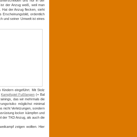
r unterscheiden uns nur in der
 ist der Anzug weiß, weil man
. Hat der Anzug flecken, sieht
 Erscheinungsbild, ordentlich
ich und seiner Umwelt ist eines
Kindern eingeführt. Mit Stolz
s
Kampfspiel Fußfangen
(= Bal
rainings, das wir mehrmals die
ungsrisiko möglichst minimal
uns nicht Verletzungen, sondern
ausrüstung locker kämpfen und
l der TKD Anzug, als auch die
weikampf zeigen wollten. Hier