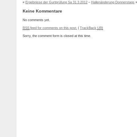
«
Ergebnisse der Gurtprüfung Sa 31.3.2012
–
Hallenänderung Donnerstags
Keine Kommentare
No comments yet.
RSS
feed for comments on this post.
|
TrackBack
URI
Sorry, the comment form is closed at this time.